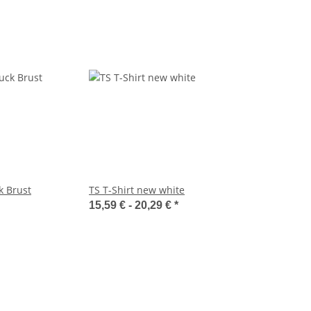
k Brust
TS T-Shirt new white
15,59 € -
20,29 €
*