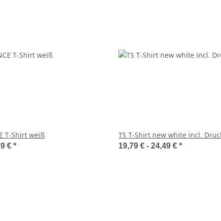
T-Shirt weiß
TS T-Shirt new white incl. Druc
29 €
*
19,79 € -
24,49 €
*