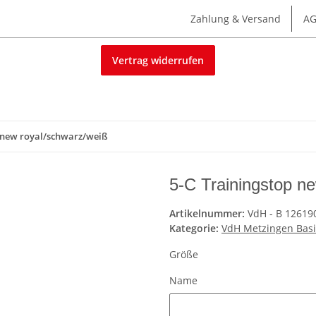
Zahlung & Versand
A
Vertrag widerrufen
p new royal/schwarz/weiß
5-C Trainingstop n
Artikelnummer:
VdH - B 12619
Kategorie:
VdH Metzingen Basi
Größe
Name
Name