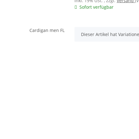
inkl. 19% USt. , zzgl.
Versand
(
Sofort verfügbar
x
Dieser Artikel hat Variatio