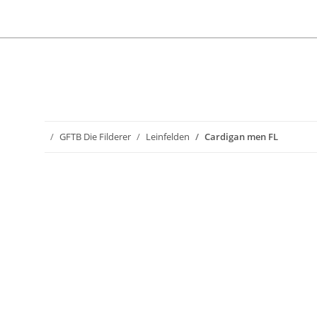
GFTB Die Filderer
Leinfelden
Cardigan men FL