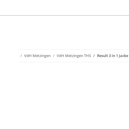
VdH Metzingen
VdH Metzingen THS
Result 3 in 1 Jac