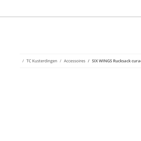
TC Kusterdingen
Accessoires
SIX WINGS Rucksack cur