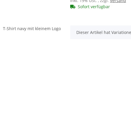
inkl. 19% USt. , zzgl.
Versand
Sofort verfügbar
x
Dieser Artikel hat Variatio