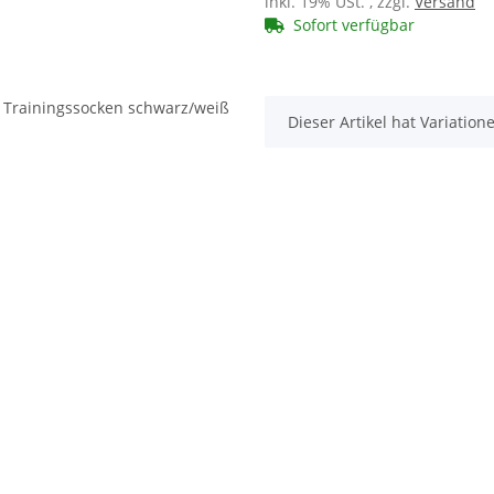
inkl. 19% USt. , zzgl.
Versand
Sofort verfügbar
x
Dieser Artikel hat Variatio